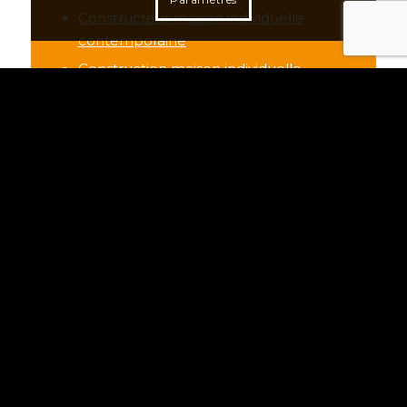
Constructeur maison individuelle
contemporaine
Construction maison individuelle
contemporaine
Construction villa
Construction batiment
Entreprise générale de batiment
NOS AUTRES
SECTEURS DE
CONSTRUCTEUR