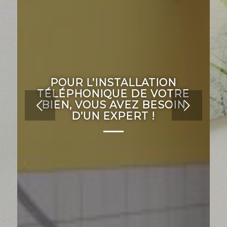
DE BONNES FONDATIONS
POUR L’INSTALLATION
TÉLÉPHONIQUE DE VOTRE
POUR VOTRE MAISON :
Suivant
L’ASSURANCE D’UN FUTUR
BIEN, VOUS AVEZ BESOIN
D’UN EXPERT !
SOLIDE